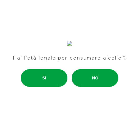
TERRITORIO
STORIES
CONTATTI
BISOL1542
ENOTECA LUNELLI
NEWSLETTER
Hai l'età legale per consumare alcolici?
LAVORA CON NOI
SI
NO
PRIVACY POLICY
COOKIE POLICY
CODICE ETICO